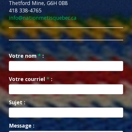
Thetford Mine, G6H 0B8
418 338-4765
info@nationmetisquebec.ca
Votre nom
*
:
Votre courriel
*
:
Sujet :
Message :