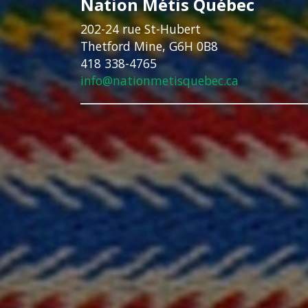
Nation Métis Québec
202-24 rue St-Hubert
Thetford Mine, G6H 0B8
418 338-4765
info@nationmetisquebec.ca